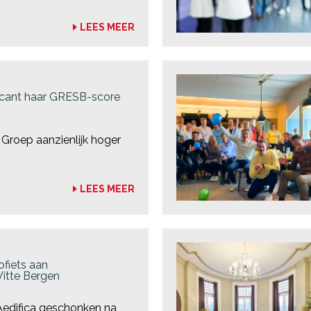
LEES MEER
ificant haar GRESB-score
Groep aanzienlijk hoger
LEES MEER
ofiets aan
itte Bergen
Aedifica geschonken na