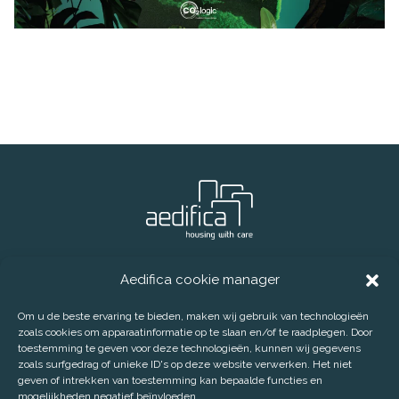
® Aedifica (GVV)
Telefoon:
+32 2 626 07 70
Aedifica cookie manager
E-mail:
info@aedifica.eu
Om u de beste ervaring te bieden, maken wij gebruik van technologieën
CONTACT
DISCLAIMER
PRIVACY POLICY
zoals cookies om apparaatinformatie op te slaan en/of te raadplegen. Door
toestemming te geven voor deze technologieën, kunnen wij gegevens
COOKIE POLICY
zoals surfgedrag of unieke ID's op deze website verwerken. Het niet
SCHRIJF JE IN OP ONZE PERSBERICHTEN
geven of intrekken van toestemming kan bepaalde functies en
mogelijkheden negatief beïnvloeden.
AEDIFICA COOKIE MANAGER