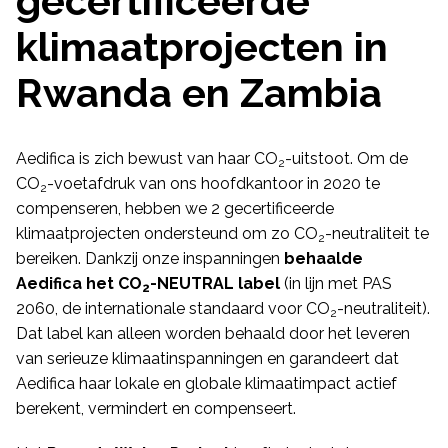
gecertificeerde
klimaatprojecten in
Rwanda en Zambia
Aedifica is zich bewust van haar CO
-uitstoot. Om de
2
CO
-voetafdruk van ons hoofdkantoor in 2020 te
2
compenseren, hebben we 2 gecertificeerde
klimaatprojecten ondersteund om zo CO
-neutraliteit te
2
bereiken. Dankzij onze inspanningen
behaalde
Aedifica het CO
-NEUTRAL label
(in lijn met PAS
2
2060, de internationale standaard voor CO
-neutraliteit).
2
Dat label kan alleen worden behaald door het leveren
van serieuze klimaatinspanningen en garandeert dat
Aedifica haar lokale en globale klimaatimpact actief
berekent, vermindert en compenseert.