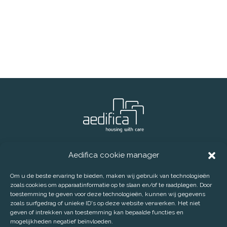
® Aedifica (GVV)
Telefoon:
+32 2 626 07 70
Aedifica cookie manager
E-mail:
info@aedifica.eu
Om u de beste ervaring te bieden, maken wij gebruik van technologieën
CONTACT
DISCLAIMER
PRIVACY POLICY
zoals cookies om apparaatinformatie op te slaan en/of te raadplegen. Door
toestemming te geven voor deze technologieën, kunnen wij gegevens
COOKIE POLICY
zoals surfgedrag of unieke ID's op deze website verwerken. Het niet
SCHRIJF JE IN OP ONZE PERSBERICHTEN
geven of intrekken van toestemming kan bepaalde functies en
mogelijkheden negatief beïnvloeden.
AEDIFICA COOKIE MANAGER