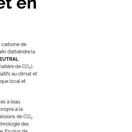
et en
e carbone de
in d’atteindre la
EUTRAL
 matière de CO
).
2
atifs au climat et
que local et
s à l’eau
 propre à la
missions de CO
.
2
echnologie des
e. En plus de