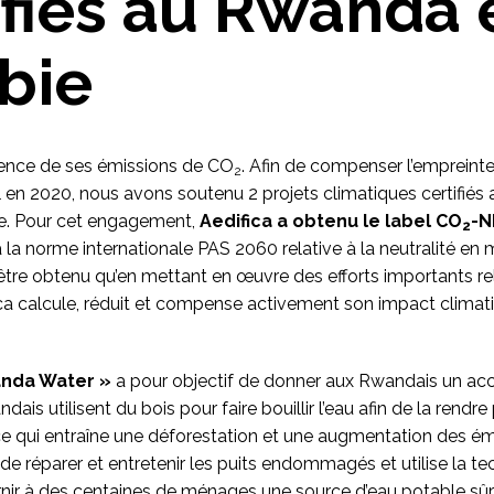
ifiés au Rwanda 
bie
ience de ses émissions de CO
. Afin de compenser l’empreint
2
 en 2020, nous avons soutenu 2 projets climatiques certifiés af
ne. Pour cet engagement,
Aedifica a obtenu le label CO
-N
2
a norme internationale PAS 2060 relative à la neutralité en
être obtenu qu’en mettant en œuvre des efforts importants rel
ica calcule, réduit et compense activement son impact climati
anda Water »
a pour objectif de donner aux Rwandais un accè
ais utilisent du bois pour faire bouillir l’eau afin de la rendre
 qui entraîne une déforestation et une augmentation des é
de réparer et entretenir les puits endommagés et utilise la t
nir à des centaines de ménages une source d’eau potable sûr