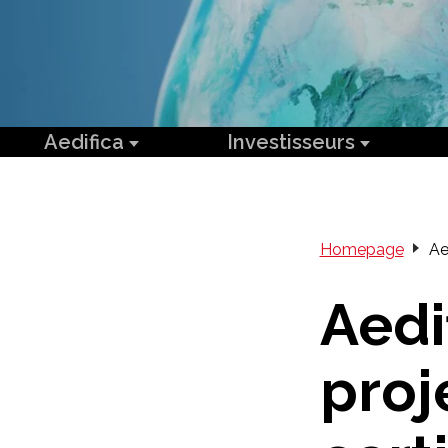
Aedifica
Investisseurs
Homepage
Ae
Aedi
proj