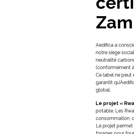
cert
Zam
Aedifica a consc
notre siège social
neutralité carbo
(conformément à l
Ce label ne peut 
garantit qu’Aedif
global.
Le projet « Rw
potable. Les Rwand
consommation, ce
Le projet permet 
forages pour four