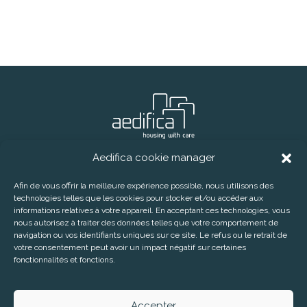
Aedifica cookie manager
® Aedifica (SIR)
Téléphone:
+32 2 626 07 70
E-mail:
info@aedifica.eu
Afin de vous offrir la meilleure expérience possible, nous utilisons des
technologies telles que les cookies pour stocker et/ou accéder aux
CONTACT
DISCLAIMER
PRIVACY POLICY
informations relatives à votre appareil. En acceptant ces technologies, vous
nous autorisez à traiter des données telles que votre comportement de
COOKIE POLICY
navigation ou vos identifiants uniques sur ce site. Le refus ou le retrait de
S’INSCRIRE À NOS COMMUNIQUÉS DE PRESSE
COOKIE
votre consentement peut avoir un impact négatif sur certaines
fonctionnalités et fonctions.
AEDIFICA COOKIE MANAGER
Accepter