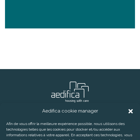
Aedifica cookie manager
® Aedifica (SIR)
Téléphone:
+32 2 626 07 70
E-mail:
info@aedifica.eu
Afin de vous offrir la meilleure expérience possible, nous utilisons des
technologies telles que les cookies pour stocker et/ou accéder aux
CONTACT
DISCLAIMER
PRIVACY POLICY
informations relatives à votre appareil. En acceptant ces technologies, vous