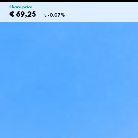
Share price
€ 69,25
-0.07%